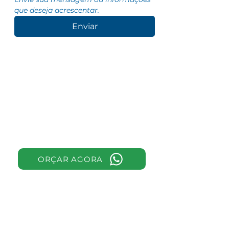
que deseja acrescentar.
Enviar
Prefere falar direto
com um vendedor?
ORÇAR AGORA