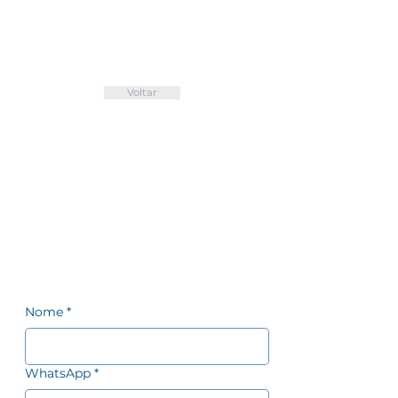
Voltar
Faça seu orçamento!
Precisa de um orçamento para diversos
itens? Preencha o formulário ao lado que
nossa equipe comercial entrará em
contato.
Nome
*
WhatsApp
*